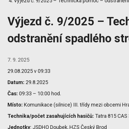
Výjezd č. 9/2025 – Technická pomoc – odstranění
Výjezd č. 9/2025 – Te
odstranění spadlého st
7. 9. 2025
29.08.2025 v 09:33
Datum:
29.8.2025
Čas:
09:33 – 10:00 hod.
Místo:
Komunikace (silnice) III. třídy mezi obcemi H
Technika/počet zasahujících hasičů:
Tatra 815 CAS
Jednotky
: JSDHO Doubek, HZS Český Brod