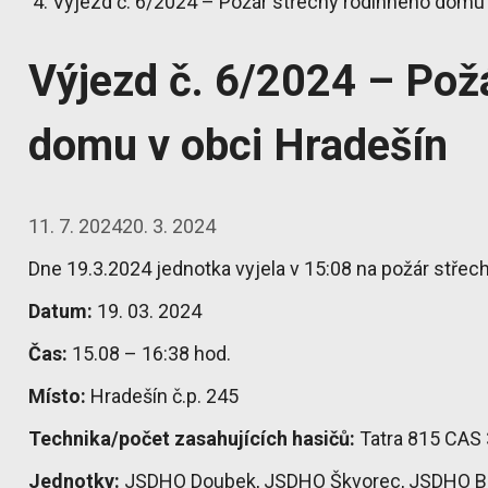
Výjezd č. 6/2024 – Požár střechy rodinného domu 
Výjezd č. 6/2024 – Pož
domu v obci Hradešín
11. 7. 2024
20. 3. 2024
Dne 19.3.2024 jednotka vyjela v 15:08 na požár stře
Datum:
19. 03. 2024
Čas:
15.08 – 16:38 hod.
Místo:
Hradešín č.p. 245
Technika/počet zasahujících hasičů:
Tatra 815 CAS 
Jednotky:
JSDHO Doubek, JSDHO Škvorec, JSDHO Ba