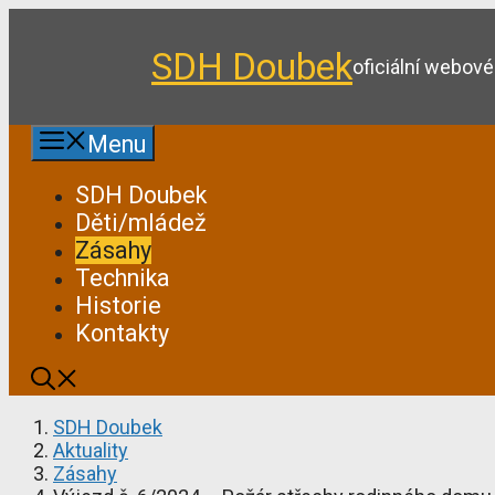
Přeskočit
na
SDH Doubek
obsah
oficiální webov
Menu
SDH Doubek
Děti/mládež
Zásahy
Technika
Historie
Kontakty
SDH Doubek
Aktuality
Zásahy