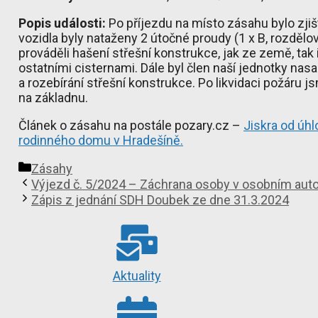
Popis události:
Po příjezdu na místo zásahu bylo zji
vozidla byly nataženy 2 útočné proudy (1 x B, rozdělo
prováděli hašení střešní konstrukce, jak ze země, ta
ostatními cisternami. Dále byl člen naší jednotky nas
a rozebírání střešní konstrukce. Po likvidaci požáru js
na základnu.
Článek o zásahu na postále pozary.cz –
Jiskra od úhl
rodinného domu v Hradešíně.
Rubriky
Zásahy
Výjezd č. 5/2024 – Záchrana osoby v osobním aut
Zápis z jednání SDH Doubek ze dne 31.3.2024
Aktuality