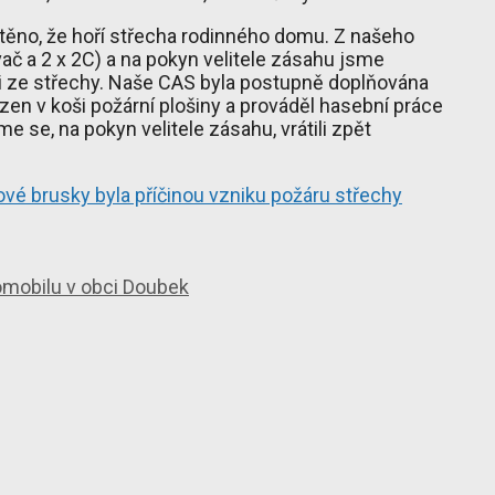
štěno, že hoří střecha rodinného domu. Z našeho
vač a 2 x 2C) a na pokyn velitele zásahu jsme
k i ze střechy. Naše CAS byla postupně doplňována
azen v koši požární plošiny a prováděl hasební práce
me se, na pokyn velitele zásahu, vrátili zpět
ové brusky byla příčinou vzniku požáru střechy
omobilu v obci Doubek