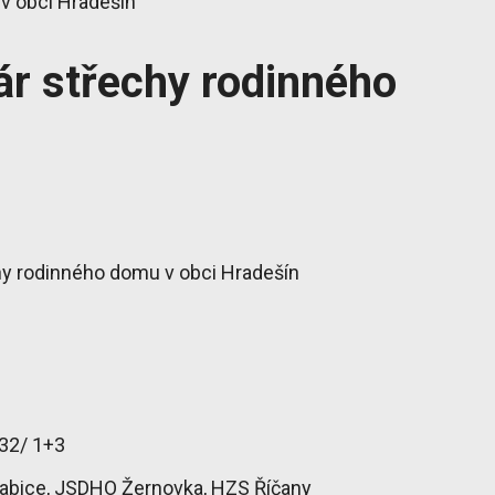
v obci Hradešín
ár střechy rodinného
chy rodinného domu v obci Hradešín
32/ 1+3
bice, JSDHO Žernovka, HZS Říčany