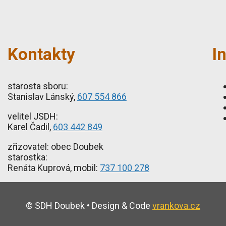
Kontakty
I
starosta sboru:
Stanislav Lánský,
607 554 866
velitel JSDH:
Karel Čadil,
603 442 849
zřizovatel: obec Doubek
starostka:
Renáta Kuprová, mobil:
737 100 278
© SDH Doubek • Design & Code
vrankova.cz