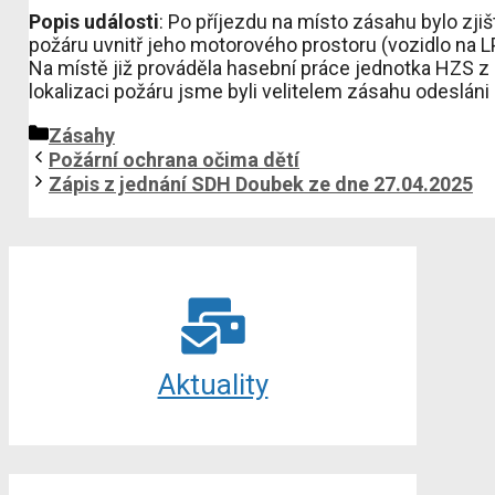
Popis události
: Po příjezdu na místo zásahu bylo zj
požáru uvnitř jeho motorového prostoru (vozidlo na LPG
Na místě již prováděla hasební práce jednotka HZS 
lokalizaci požáru jsme byli velitelem zásahu odesláni
Rubriky
Zásahy
Požární ochrana očima dětí
Zápis z jednání SDH Doubek ze dne 27.04.2025
Aktuality