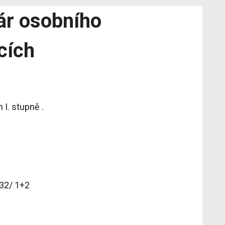
ár osobního
cích
 I. stupně .
32/ 1+2