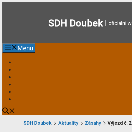
Přeskočit
na
obsah
SDH Doubek
oficiální
Menu
SDH Doubek
Aktuality
Zásahy
Výjezd č. 