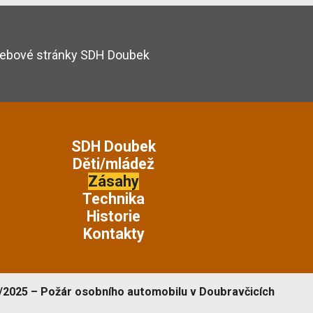
 webové stránky SDH Doubek
SDH Doubek
Děti/mládež
Zásahy
Technika
Historie
Kontakty
2/2025 – Požár osobního automobilu v Doubravčicích