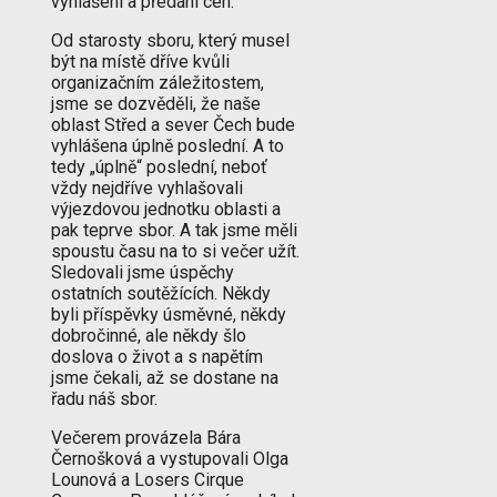
vyhlášení a předání cen.
Od starosty sboru, který musel
být na místě dříve kvůli
organizačním záležitostem,
jsme se dozvěděli, že naše
oblast Střed a sever Čech bude
vyhlášena úplně poslední. A to
tedy „úplně“ poslední, neboť
vždy nejdříve vyhlašovali
výjezdovou jednotku oblasti a
pak teprve sbor. A tak jsme měli
spoustu času na to si večer užít.
Sledovali jsme úspěchy
ostatních soutěžících. Někdy
byli příspěvky úsměvné, někdy
dobročinné, ale někdy šlo
doslova o život a s napětím
jsme čekali, až se dostane na
řadu náš sbor.
Večerem provázela Bára
Černošková a vystupovali Olga
Lounová a Losers Cirque