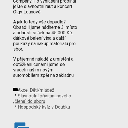
Company. Po vyhlášení probíhal
ještě slavnostní raut a koncert
Olgy Lounové.
A jak to tedy vše dopadlo?
Obsadili jsme nádherné 3. místo
a odnesli si šek na 45 000 Kč,
dárkové balení vína a další
poukazy na nákup materiálu pro
sbor.
V příjemné náladě z umístění a
obtěžkáni cenami jsme se
vraceli naším novým
automobilem zpět na základnu.
Rubriky
Akce
,
Děti/mládež
Slavnostní přivítání nového
„člena“ do sboru
Hospodský kvíz v Doubku